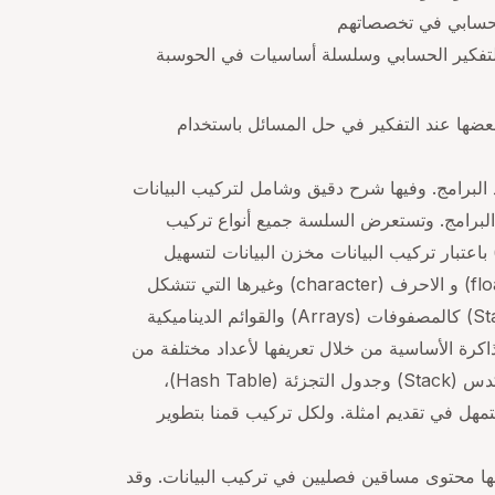
الحسابي في تخصصاتهم
فكير الحسابي وسلسلة أساسيات في الحوسبة
بعضها عند التفكير في حل المسائل باستخدام
 البرامج. وفيها شرح دقيق وشامل لتركيب البيانات
وارزميات (Algorithms) وأيضا علاقتها بذاكرة الكومبيوتر الرئيسية (RAM) أثناء تنفيذ البرامج. وتستعرض السلسة جميع أنواع تركيب
يانات والعمليات التي تتم عليه مثل الوصول (Access) والإضافة (Insertion) والتحديث (Update) والحذف (Deletion) باعتبار تركيب البيانات مخزن البيانات لتسهيل
وتسريع الوصول اليها. وتم شرح مفهوم انواع البيانات الأولية (Primitive Data) مثل العدد الصحيح (integer) والحقيقي (float) و الاحرف (character) وغيرها التي تتشكل
من وحدات التخزين الأساسية (Bytes). وتم شرح تركيب البيانات الخطية (Linear) الأساسية مثل القوائم ثابتة الحجم (Static) كالمصفوفات (Arrays) والقوائم الديناميكية
يين وحدات الذاكرة الأساسية من خلال تعريفها لأعداد مختلفة من
البيانات الأولية كل حسب نوعها ويتم بها تمثيل تركيب البيانات الأخرى الخطية مثل قائمة الانتظار (الطابور) Queue، والمكدس (Stack) وجدول التجزئة (Hash Table)،
 باستخدام الرسوم والتمهل في تقديم امثلة. ولكل تركيب قمنا بتطوير
محتوى مساقين فصليين في تركيب البيانات. وقد