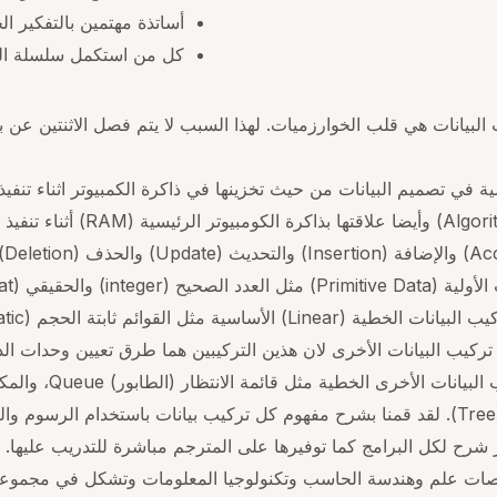
أساتذة مهتمين بالتفكير 
كل من استكمل سلسلة الت
 البيانات هي قلب الخوارزميات. لهذا السبب لا يتم فصل الاثنتين عن 
 في تصميم البيانات من حيث تخزينها في ذاكرة الكمبيوتر اثناء تنفيذ
(Data Structure) وعلاقتها مع الخ
الب
بطة (Linked Lists) كأساس لبناء تركيب البيانات الأخرى لان هذين التركيبين هما طرق تع
والغير خطية مثل تركيب الرسم (Graph) والشجر (Tree). لقد قمنا بشرح مفهوم كل تركيب بيانات
 شرح لكل البرامج كما توفيرها على المترجم مباشرة للتدريب عليها.
ت علم وهندسة الحاسب وتكنولوجيا المعلومات وتشكل في مجموعها 